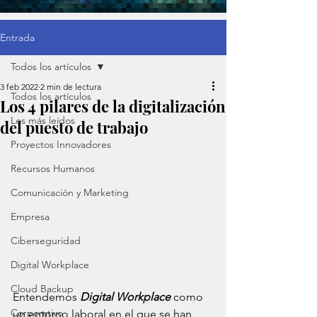
Entrada
Todos los artículos
3 feb 2022
2 min de lectura
Todos los artículos
Los 4 pilares de la digitalización
Los más leídos
del puesto de trabajo
Proyectos Innovadores
Recursos Humanos
Comunicación y Marketing
Empresa
Ciberseguridad
Digital Workplace
Cloud Backup
Entendemos 
Digital Workplace
 como 
Corporativo
un entorno laboral en el que se han 