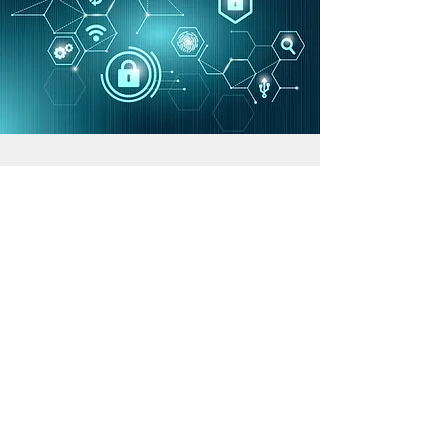
CIBERSEGURIDAD
Queremos proteger tu negocio,
respondiendo rápidamente con
soluciones que analicen y salvaguarden
tus redes, servidores, la seguridad de tu
nube y tus datos.
Copyright © 2025 Irium Soluciones y Sistemas SL.
Política de privacidad