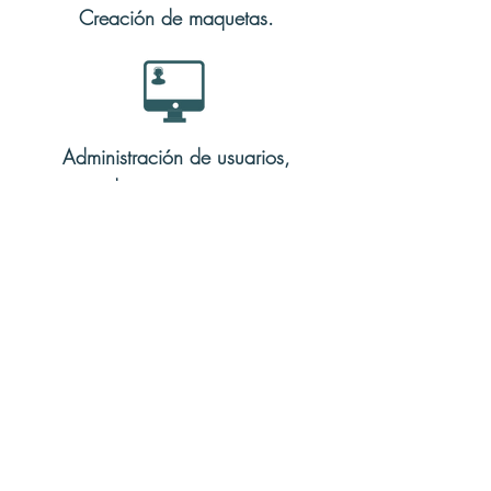
Creación de maquetas.
Administración de usuarios,
directorio activo.
Definimos procesos y protocolos de
actuación, así como métricas para que nos
proporcionen toda la información necesaria
de nuestros Servicios de Workplace Support.
Copyright © 2025 Irium Soluciones y Sistemas SL.
Política de privacidad